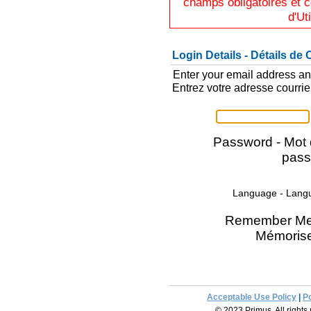
champs obligatoires et c
d'Ut
Login Details - Détails de
Enter your email address an
Entrez votre adresse courri
Password - Mot
pass
Language - Lang
Remember Me
Mémorise
Acceptable Use Policy
|
Po
© 2023 Primus. All rights 